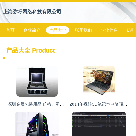
上海弥圩网络科技有限公司
首页
企业简介
产品大全
联系我们
企业信息
访客
产品大全
Product
深圳金属包装用品 价格、图片、批发与厂家一站式解析
2014年裸眼3D笔记本电脑骤雨袭来 技术革新、厂商竞逐与市场定价