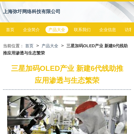
上海弥圩网络科技有限公司
首页
企业简介
产品大全
联系我们
企业信息
访客
>
>
当前位置：
首页
产品大全
三星加码OLED产业 新建6代线助
推应用渗透与生态繁荣
三星加码OLED产业 新建6代线助推
应用渗透与生态繁荣