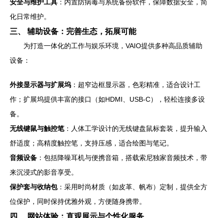
安全与维护工具
：内置防病毒与系统备份软件，保障数据安全，简
化日常维护。
三、 辅助设备：完善生态，拓展可能
为打造一体化的工作与娱乐环境，VAIO提供多种高品质辅助
设备：
外接显示器与扩展坞
：超窄边框显示器，色彩精准，适合设计工
作；扩展坞提供丰富的接口（如HDMI、USB-C），轻松连接多设
备。
无线键鼠与触控笔
：人体工学设计的无线键盘鼠标套装，提升输入
舒适度；高精度触控笔，支持压感，适合绘图与笔记。
音频设备
：包括降噪耳机与便携音箱，搭载索尼独家音频技术，带
来沉浸式的影音享受。
保护套与收纳包
：采用时尚材质（如皮革、帆布）定制，提供全方
位保护，同时保持优雅外观，方便随身携带。
四、 网站体验：直观展示与个性化服务